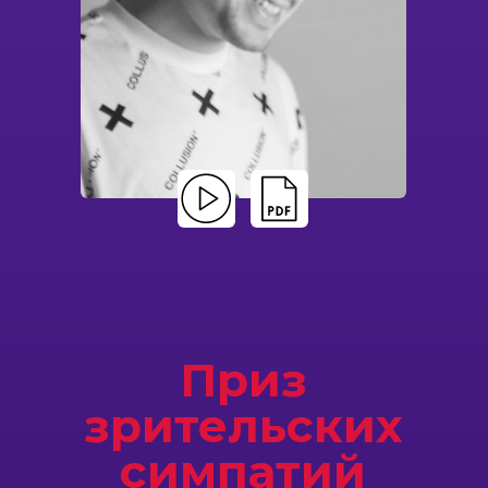
Приз
зрительских
симпатий